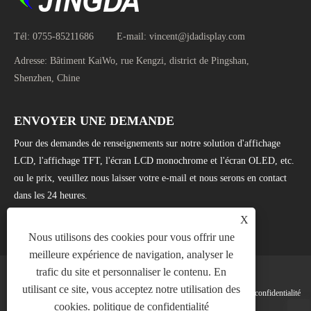
Tél:
0755-85211686
E-mail:
vincent@jdadisplay.com
Adresse:
Bâtiment KaiWo, rue Kengzi, district de Pingshan,
Shenzhen, Chine
ENVOYER UNE DEMANDE
Pour des demandes de renseignements sur notre solution d'affichage
LCD, l'affichage TFT, l'écran LCD monochrome et l'écran OLED, etc.
ou le prix, veuillez nous laisser votre e-mail et nous serons en contact
dans les 24 heures.
X
ENQUÊTE MAINTENANT
Nous utilisons des cookies pour vous offrir une
meilleure expérience de navigation, analyser le
trafic du site et personnaliser le contenu. En
utilisant ce site, vous acceptez notre utilisation des
Links
Sitemap
RSS
XML
politique de confidentialité
cookies.
politique de confidentialité