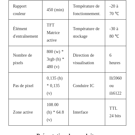
Rapport
Température de
-20 à
450 (min)
couleur
fonctionnement.
70 ℃
TFT
Élément
Température de
-30 à
Matrice
d'entraînement
stockage
80 ℃
active
800 (w) *
Nombre de
Direction de
6
3rgb (h) *
pixels
visualisation
heures
480 (v)
0,135 (h)
Ili5960
Pas de pixel
* 0,135
Conduire IC
ou
(v)
ili6122
108.00
TTL
Zone active
(h) * 64.8
Interface
24 bits
(v)