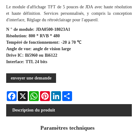
Le module d'affichage TFT de 5 pouces de JDA avec haute résolution
et haute définition. Services personnalisés, y compris la conception
d'interface, Réglage du rétroéclairage pour l'appareil.
N ° de module: JDA0500-18023A1
Résolution: 800 * RVB * 480
Tempéré de fonctionnement: -20 à 70 ℃
Angle de vue: angle de vision large
Drive IC: Ili5960 ou Ili6122
Interface: TTL 24 bits
envoyer une demande
Facebook
X
WhatsApp
Pinterest
LinkedIn
Share
Description du produit
Paramètres techniques